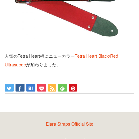
人気のTetra Heart柄にニューカラー
Tetra Heart Black/Red
Ultrasuede
が加わりました。
Elara Straps Official Site
Twitter
Facebook
Instagram
RSS