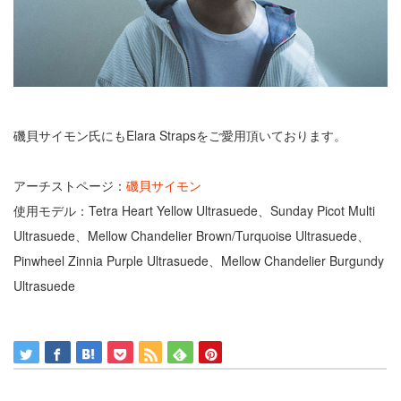
磯貝サイモン氏にもElara Strapsをご愛用頂いております。
アーチストページ：
磯貝サイモン
使用モデル：Tetra Heart Yellow Ultrasuede、Sunday Picot Multi
Ultrasuede、Mellow Chandelier Brown/Turquoise Ultrasuede、
Pinwheel Zinnia Purple Ultrasuede、Mellow Chandelier Burgundy
Ultrasuede