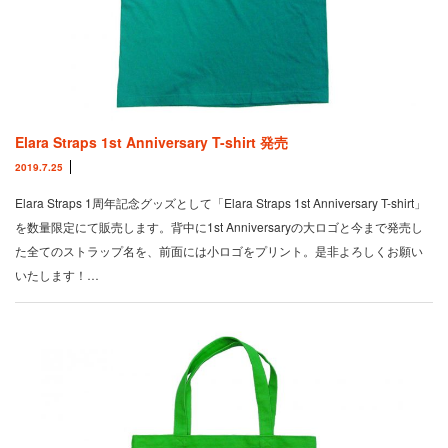
Elara Straps 1st Anniversary T-shirt 発売
2019.7.25
Elara Straps 1周年記念グッズとして「Elara Straps 1st Anniversary T-shirt」
を数量限定にて販売します。背中に1st Anniversaryの大ロゴと今まで発売し
た全てのストラップ名を、前面には小ロゴをプリント。是非よろしくお願い
いたします！…