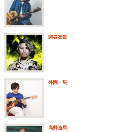
関谷友貴
外園一馬
高野逸馬