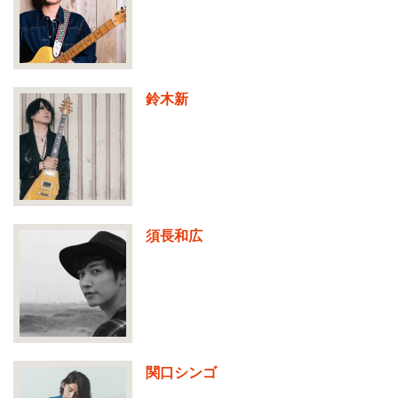
鈴木新
須長和広
関口シンゴ