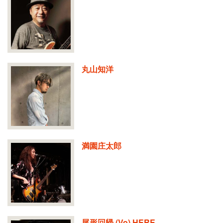
丸山知洋
満園庄太郎
尾形回帰 (Vo) HERE