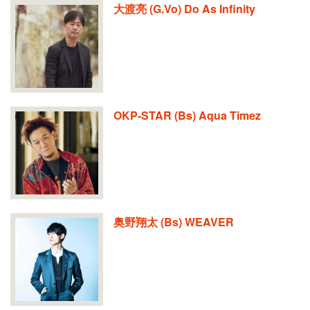
大渡亮 (G.Vo) Do As Infinity
OKP-STAR (Bs) Aqua Timez
奥野翔太 (Bs) WEAVER