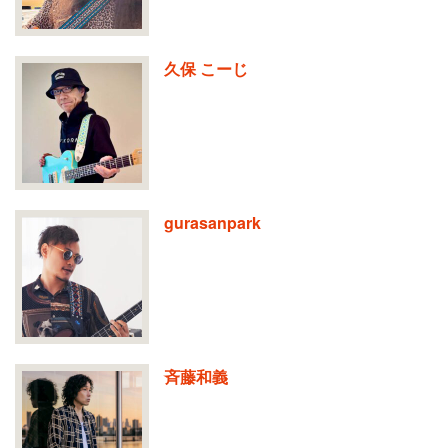
久保 こーじ
gurasanpark
斉藤和義