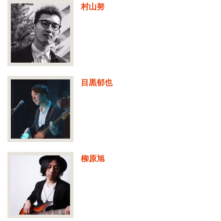
村山努
目黒郁也
柳原旭