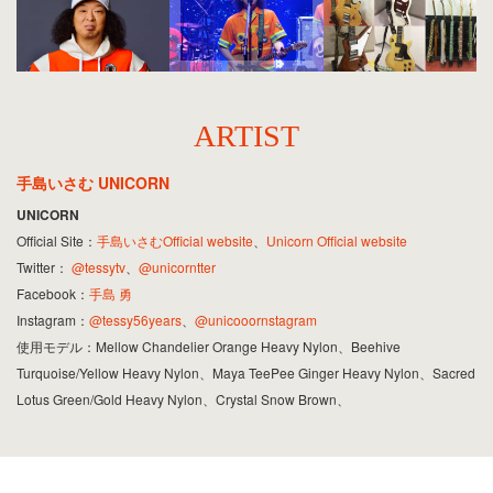
ARTIST
手島いさむ UNICORN
UNICORN
Official Site：
手島いさむOfficial website
、
Unicorn Official website
Twitter：
@tessytv
、
@unicorntter
Facebook：
手島 勇
Instagram：
@tessy56years
、
@unicooornstagram
使用モデル：Mellow Chandelier Orange Heavy Nylon、Beehive
Turquoise/Yellow Heavy Nylon、Maya TeePee Ginger Heavy Nylon、Sacred
Lotus Green/Gold Heavy Nylon、Crystal Snow Brown、