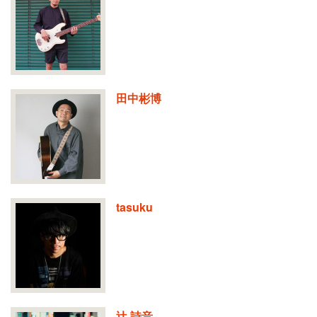
田中彬博
tasuku
辻 詩音