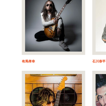
有馬孝幸
石川恭平